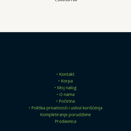
• Kontakt
• Korpa
• Moj nalog
• O nama
• Početna
• Politika privatnosti i uslovi korišćenja
Kompletiranje porudzbine
Prodavnica