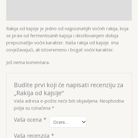
Opis
Recenzije (0)
Rakija od kajsije je jedno od najpoznatijih voćnih rakija, koja
se pravi od fermentisanih kajsija i destilovanjem dobija
prepoznatljiv voćni karakter. Naša rakija od kajsije ima
osvježavajući, ali istovremeno i bogat voćni karakter.
Još nema komentara.
Budite prvi koji će napisati recenziju za
„Rakija od kajsije“
Vaša adresa e-pošte neće biti objavljena.
Neophodna
polja su označena
*
Vaša ocena
*
Vaša recenzija
*