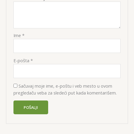
Ime
*
E-pošta
*
Sačuvaj moje ime, e-poštu i veb mesto u ovom
pregledaču veba za sledeći put kada komentarišem.