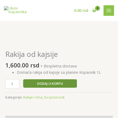
Pređi
na
0.00
rsd
sadržaj
Rakija
od
kajsije
Rakija od kajsije
količina
1,600.00
rsd
+ Besplatna dostava
Domaća rakija od kajsije sa planine Kopaonik 1L
DODAJ U KORPU
Kategorije:
Rakije i Vina
,
Svi proizvodi