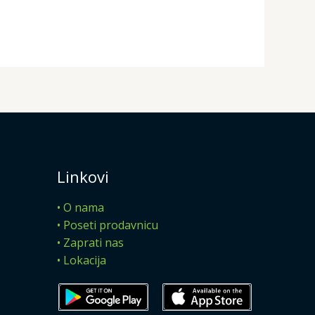
Linkovi
• O nama
• Poseti prodavnicu
• Zaprati nas
• Lokacija