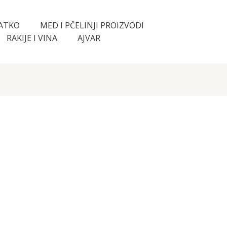
LATKO
MED I PČELINJI PROIZVODI
RAKIJE I VINA
AJVAR