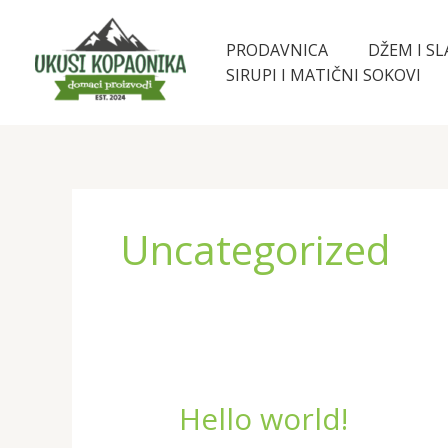
Pređi
na
PRODAVNICA
DŽEM I S
sadržaj
SIRUPI I MATIČNI SOKOVI
Uncategorized
Hello world!
Hello
world!