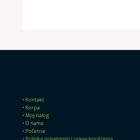
• Kontakt
• Korpa
• Moj nalog
• O nama
• Početna
• Politika privatnosti i uslovi korišćenja